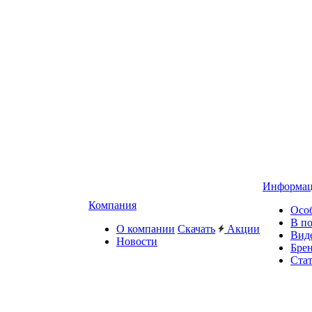
Информа
Компания
Осо
В п
О компании
Скачать
Акции
Вид
Новости
Бре
Ста