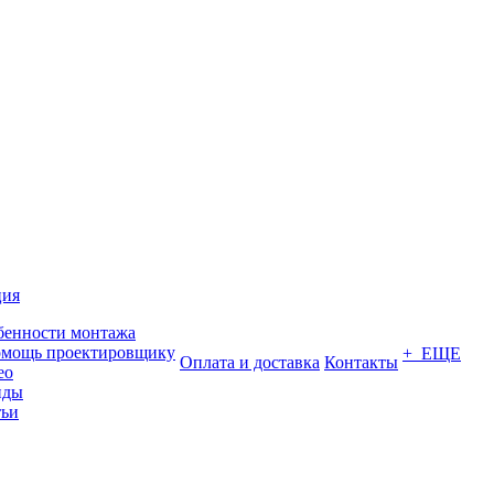
ция
бенности монтажа
омощь проектировщику
+ ЕЩЕ
Оплата и доставка
Контакты
ео
нды
тьи