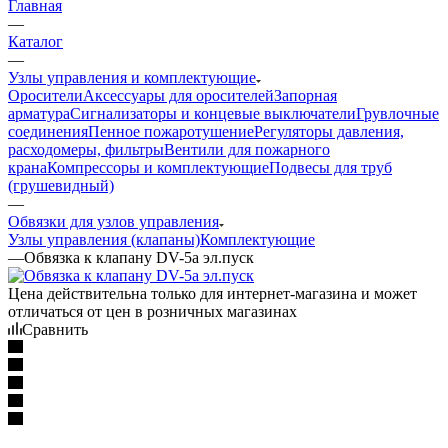
Главная
—
Каталог
—
Узлы управления и комплектующие
Оросители
Аксессуары для оросителей
Запорная
арматура
Сигнализаторы и концевые выключатели
Грувлочные
соединения
Пенное пожаротушение
Регуляторы давления,
расходомеры, фильтры
Вентили для пожарного
крана
Компрессоры и комплектующие
Подвесы для труб
(грушевидный)
—
Обвязки для узлов управления
Узлы управления (клапаны)
Комплектующие
—
Обвязка к клапану DV-5a эл.пуск
Цена действительна только для интернет-магазина и может
отличаться от цен в розничных магазинах
Сравнить