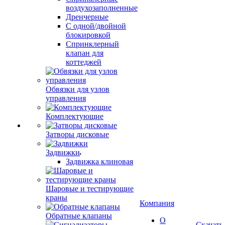
воздухозаполненные
Дренчерные
С одной/двойной
блокировкой
Спринклерный
клапан для
коттеджей
Обвязки для узлов
управления
Комплектующие
Затворы дисковые
Задвижки
Задвижка клиновая
Шаровые и тестирующие
краны
Компания
Обратные клапаны
О
Скачать