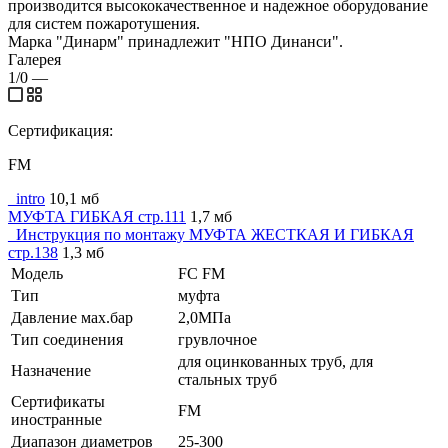
производится высококачественное и надежное оборудование
для систем пожаротушения.
Марка "Динарм" принадлежит "НПО Динанси".
Галерея
1/0
—
Сертификация:
FM
_intro
10,1 мб
МУФТА ГИБКАЯ стр.111
1,7 мб
_Инструкция по монтажу МУФТА ЖЕСТКАЯ И ГИБКАЯ
стр.138
1,3 мб
Модель
FC FM
Тип
муфта
Давление мах.бар
2,0МПа
Тип соединения
грувлочное
для оцинкованных труб, для
Назначение
стальных труб
Сертификаты
FM
иностранные
Диапазон диаметров
25-300