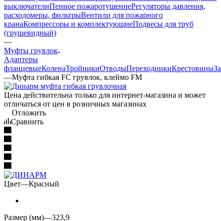
выключатели
Пенное пожаротушение
Регуляторы давления,
расходомеры, фильтры
Вентили для пожарного
крана
Компрессоры и комплектующие
Подвесы для труб
(грушевидный)
—
Муфты грувлок
Адаптеры
фланцевые
Колена
Тройники
Отводы
Переходники
Крестовины
З
—
Муфта гибкая FC грувлок, клеймо FM
Цена действительна только для интернет-магазина и может
отличаться от цен в розничных магазинах
Отложить
Сравнить
Цвет
—
Красный
Размер (мм)
—
323,9