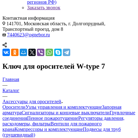
регионов РФ)
Заказать звонок
Контактная информация
141701, Московская область, г. Долгопрудный,
Транспортный проезд, дом 8
7440623@ognebor.ru
Ключ для оросителей W-type 7
Главная
—
Каталог
—
Аксессуары для оросителей
Оросители
Узлы управления и комплектующие
Запорная
арматура
Сигнализаторы и концевые выключатели
Грувлочные
соединения
Пенное пожаротушение
Регуляторы давления,
расходомеры, фильтры
Вентили для пожарного
крана
Компрессоры и комплектующие
Подвесы для труб
(грушевидный)