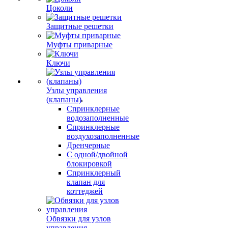
Цоколи
Защитные решетки
Муфты приварные
Ключи
Узлы управления
(клапаны)
Спринклерные
водозаполненные
Спринклерные
воздухозаполненные
Дренчерные
С одной/двойной
блокировкой
Спринклерный
клапан для
коттеджей
Обвязки для узлов
управления