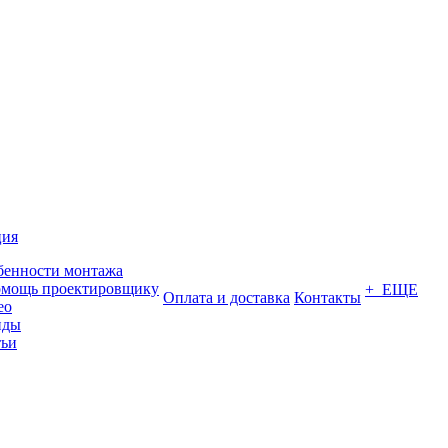
ция
бенности монтажа
омощь проектировщику
+ ЕЩЕ
Оплата и доставка
Контакты
ео
нды
тьи