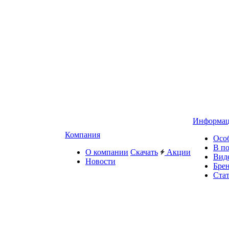
Информа
Компания
Осо
В п
О компании
Скачать
Акции
Вид
Новости
Бре
Ста