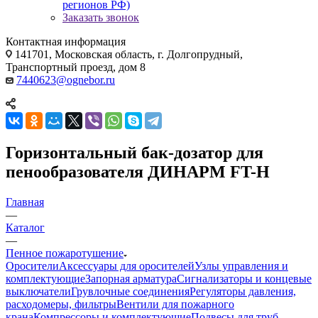
регионов РФ)
Заказать звонок
Контактная информация
141701, Московская область, г. Долгопрудный,
Транспортный проезд, дом 8
7440623@ognebor.ru
Горизонтальный бак-дозатор для
пенообразователя ДИНАРМ FT-H
Главная
—
Каталог
—
Пенное пожаротушение
Оросители
Аксессуары для оросителей
Узлы управления и
комплектующие
Запорная арматура
Сигнализаторы и концевые
выключатели
Грувлочные соединения
Регуляторы давления,
расходомеры, фильтры
Вентили для пожарного
крана
Компрессоры и комплектующие
Подвесы для труб