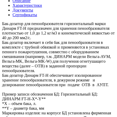
Описание
Характеристики
Документы
Сертификаты
Бак-дозатор для пенообразователя горизонтальный марки
Динарм FT-H предназначен для хранения пенообразователя
плотностью от 1,0 до 1,2 кг/м3 и кинематической вязкостью от
40 до 200 мм2/с.
Бак-дозатор включает в себя бак для пенообразователя в
комплекте с трубной обвязкой и применяются в установках
пенного пожаротушения, совместно с оборудованием
смешивания (например, т.м. ДИНАРМ модели Вельга-AVM,
Вельга-MK, Вельга-MK-W) для получения огнетушащего
вещества (далее – ОТВ) в заданной пропорции
пенообразователя.
Бак-дозатор Динарм FT-H обеспечивает изолированное
хранение пенообразователя, в дежурном режиме и
дозирование пенообразователя при подаче ОТВ в АУПТ.
Пример записи обозначения БД: Горизонтальный БД:
ДИНАРМ FT-H-X*-Y**
*X – объем бака, л.
**Y – диаметр бака, мм
Маркировка изделия: на корпусе БД установлена фирменная