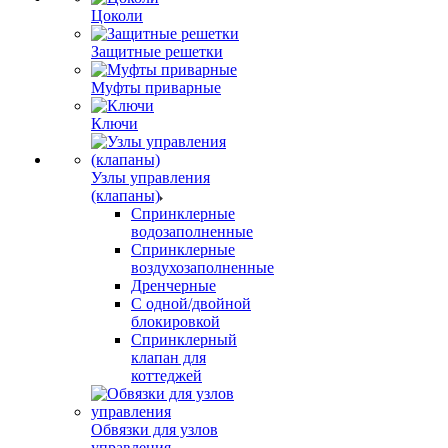
Цоколи
Защитные решетки
Муфты приварные
Ключи
Узлы управления
(клапаны)
Спринклерные
водозаполненные
Спринклерные
воздухозаполненные
Дренчерные
С одной/двойной
блокировкой
Спринклерный
клапан для
коттеджей
Обвязки для узлов
управления