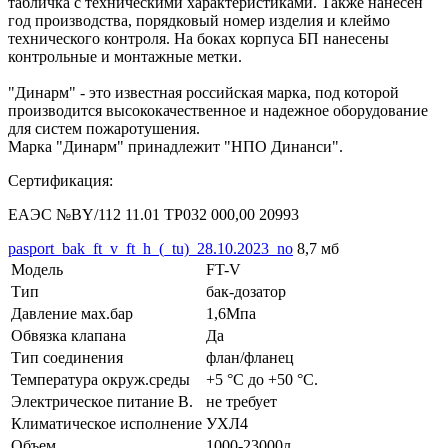
табличка с техническими характеристиками. Также нанесен
год производства, порядковый номер изделия и клеймо
технического контроля. На боках корпуса БП нанесены
контрольные и монтажные метки.
"Динарм" - это известная российская марка, под которой
производится высококачественное и надежное оборудование
для систем пожаротушения.
Марка "Динарм" принадлежит "НПО Динанси".
Сертификация:
ЕАЭС №BY/112 11.01 ТР032 000,00 20993
pasport_bak_ft_v_ft_h_(_tu)_28.10.2023_no
8,7 мб
Модель
FT-V
Тип
бак-дозатор
Давление мах.бар
1,6Мпа
Обвязка клапана
Да
Тип соединения
флан/фланец
Температура окруж.среды
+5 °С до +50 °С.
Электрическое питание В.
не требует
Климатическое исполнение
УХЛ4
Объем
1000-23000л