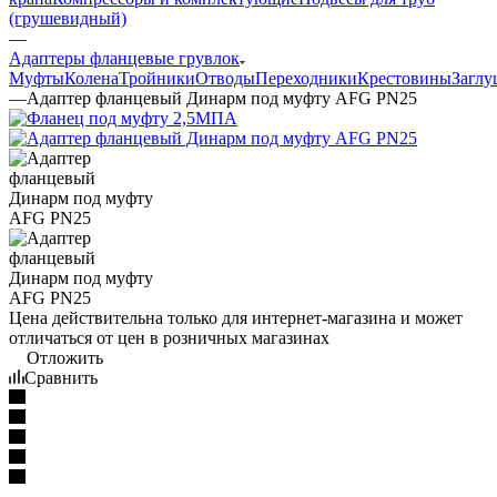
(грушевидный)
—
Адаптеры фланцевые грувлок
Муфты
Колена
Тройники
Отводы
Переходники
Крестовины
Загл
—
Адаптер фланцевый Динарм под муфту AFG PN25
Цена действительна только для интернет-магазина и может
отличаться от цен в розничных магазинах
Отложить
Сравнить