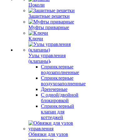
Цоколи
Защитные решетки
Муфты приварные
Ключи
Узлы управления
(клапаны)
Спринклерные
водозаполненные
Спринклерные
воздухозаполненные
Дренчерные
С одной/двойной
блокировкой
Спринклерный
клапан для
коттеджей
Обвязки для узлов
управления