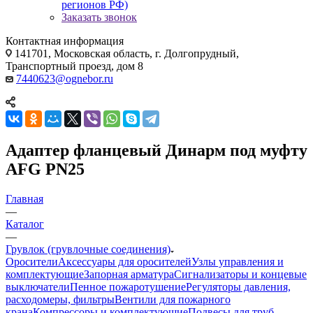
регионов РФ)
Заказать звонок
Контактная информация
141701, Московская область, г. Долгопрудный,
Транспортный проезд, дом 8
7440623@ognebor.ru
Адаптер фланцевый Динарм под муфту
AFG PN25
Главная
—
Каталог
—
Грувлок (грувлочные соединения)
Оросители
Аксессуары для оросителей
Узлы управления и
комплектующие
Запорная арматура
Сигнализаторы и концевые
выключатели
Пенное пожаротушение
Регуляторы давления,
расходомеры, фильтры
Вентили для пожарного
крана
Компрессоры и комплектующие
Подвесы для труб