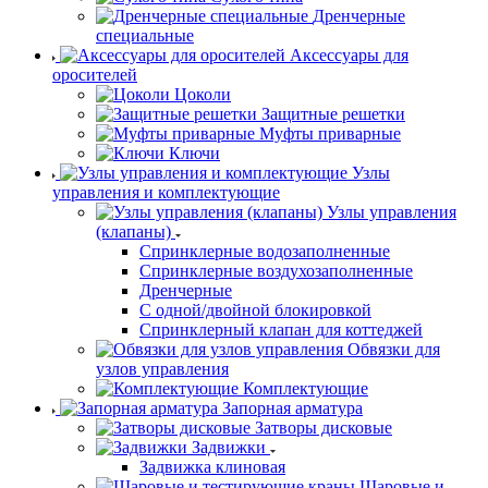
Дренчерные
специальные
Аксессуары для
оросителей
Цоколи
Защитные решетки
Муфты приварные
Ключи
Узлы
управления и комплектующие
Узлы управления
(клапаны)
Спринклерные водозаполненные
Спринклерные воздухозаполненные
Дренчерные
С одной/двойной блокировкой
Спринклерный клапан для коттеджей
Обвязки для
узлов управления
Комплектующие
Запорная арматура
Затворы дисковые
Задвижки
Задвижка клиновая
Шаровые и