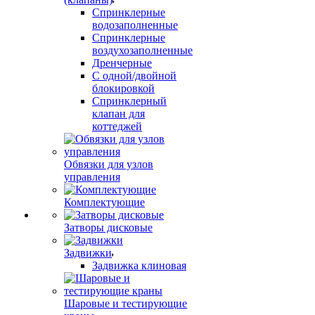
Спринклерные
водозаполненные
Спринклерные
воздухозаполненные
Дренчерные
С одной/двойной
блокировкой
Спринклерный
клапан для
коттеджей
Обвязки для узлов
управления
Комплектующие
Затворы дисковые
Задвижки
Задвижка клиновая
Шаровые и тестирующие