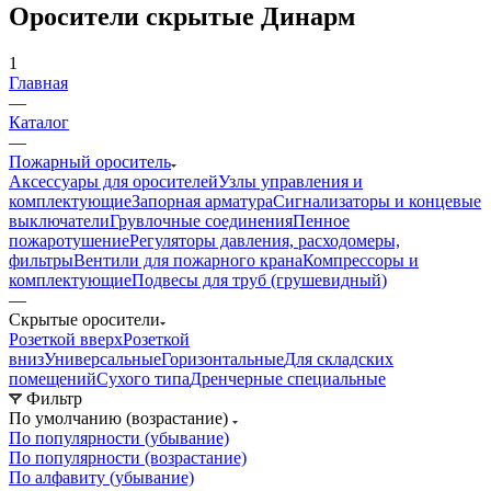
Оросители скрытые Динарм
1
Главная
—
Каталог
—
Пожарный ороситель
Аксессуары для оросителей
Узлы управления и
комплектующие
Запорная арматура
Сигнализаторы и концевые
выключатели
Грувлочные соединения
Пенное
пожаротушение
Регуляторы давления, расходомеры,
фильтры
Вентили для пожарного крана
Компрессоры и
комплектующие
Подвесы для труб (грушевидный)
—
Скрытые оросители
Розеткой вверх
Розеткой
вниз
Универсальные
Горизонтальные
Для складских
помещений
Сухого типа
Дренчерные специальные
Фильтр
По умолчанию (возрастание)
По популярности (убывание)
По популярности (возрастание)
По алфавиту (убывание)