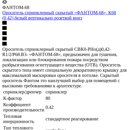
ФАНТОМ-68
Ороситель спринклерный скрытый «ФАНТОМ-68», К68
(0,42) белый вертикально розеткой вниз
Ороситель спринклерный скрытый CВК0-PНо(д)0,42-
R1/2/P68.В3- «ФАНТОМ-68», предназначен для тушения,
локализации или блокирования пожара посредством
разбрызгивания огнетушащего вещества (ОТВ). Ороситель
скрытого типа имеет специальную декоративную крышку для
максимальной маскировки оросителя в потолке. Скрытый
ороситель Фантом это наилучший выбор для помещений с
высокими требованиями к архитектуре.
спринклер/дренчер
спринклер
К-фактор
80
Коэффициент
0.42
производительности
Тепловая
стандартное реагирование
инерционность
Тип теплового