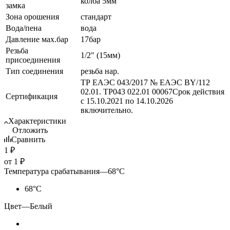
колба 5мм
замка
Зона орошения
стандарт
Вода/пена
вода
Давление мах.бар
17бар
Резьба
1/2" (15мм)
присоединения
Тип соединения
резьба нар.
ТР ЕАЭС 043/2017 № ЕАЭС BY/112
02.01. ТР043 022.01 00067Срок действия
Сертификация
с 15.10.2021 по 14.10.2026
включительно.
Характеристики
Отложить
Сравнить
1
₽
от
1 ₽
Температура срабатывания
—
68°С
68°С
Цвет
—
Белый