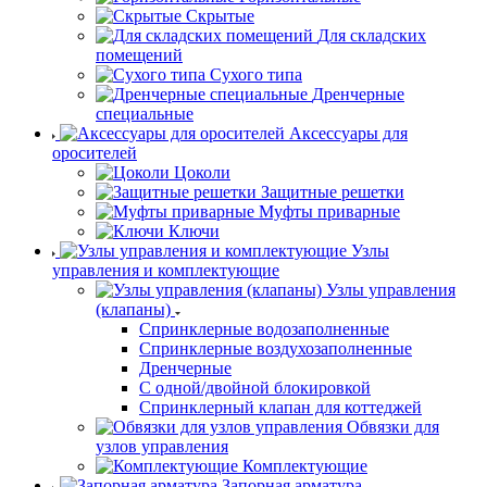
Скрытые
Для складских
помещений
Сухого типа
Дренчерные
специальные
Аксессуары для
оросителей
Цоколи
Защитные решетки
Муфты приварные
Ключи
Узлы
управления и комплектующие
Узлы управления
(клапаны)
Спринклерные водозаполненные
Спринклерные воздухозаполненные
Дренчерные
С одной/двойной блокировкой
Спринклерный клапан для коттеджей
Обвязки для
узлов управления
Комплектующие
Запорная арматура