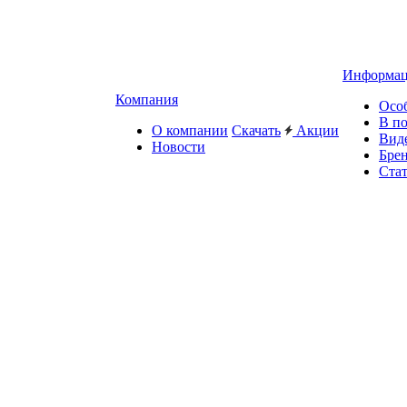
Информа
Компания
Осо
В п
О компании
Скачать
Акции
Вид
Новости
Бре
Ста