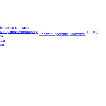
ция
бенности монтажа
омощь проектировщику
+ ЕЩЕ
Оплата и доставка
Контакты
ео
нды
тьи