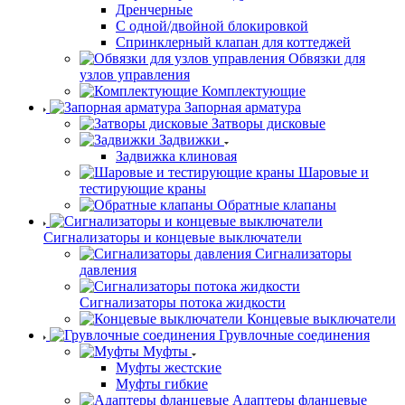
Дренчерные
С одной/двойной блокировкой
Спринклерный клапан для коттеджей
Обвязки для
узлов управления
Комплектующие
Запорная арматура
Затворы дисковые
Задвижки
Задвижка клиновая
Шаровые и
тестирующие краны
Обратные клапаны
Сигнализаторы и концевые выключатели
Сигнализаторы
давления
Сигнализаторы потока жидкости
Концевые выключатели
Грувлочные соединения
Муфты
Муфты жестские
Муфты гибкие
Адаптеры фланцевые