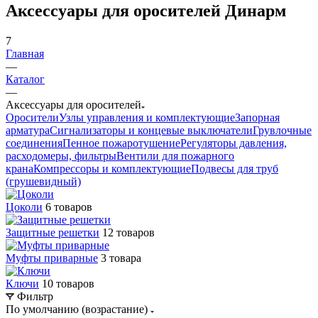
Аксессуары для оросителей Динарм
7
Главная
—
Каталог
—
Аксессуары для оросителей
Оросители
Узлы управления и комплектующие
Запорная
арматура
Сигнализаторы и концевые выключатели
Грувлочные
соединения
Пенное пожаротушение
Регуляторы давления,
расходомеры, фильтры
Вентили для пожарного
крана
Компрессоры и комплектующие
Подвесы для труб
(грушевидный)
Цоколи
6 товаров
Защитные решетки
12 товаров
Муфты приварные
3 товара
Ключи
10 товаров
Фильтр
По умолчанию (возрастание)