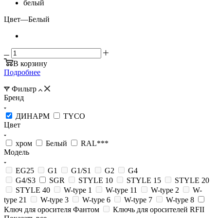
белый
Цвет
—
Белый
В корзину
Подробнее
Фильтр
Бренд
ДИНАРМ
TYCO
Цвет
хром
Белый
RAL***
Модель
EG25
G1
G1/S1
G2
G4
G4/S3
SGR
STYLE 10
STYLE 15
STYLE 20
STYLE 40
W-type 1
W-type 11
W-type 2
W-
type 21
W-type 3
W-type 6
W-type 7
W-type 8
Ключ для оросителя Фантом
Ключь для оросителей RFII