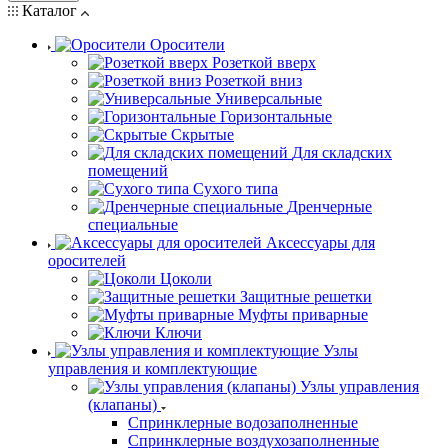
Каталог
Оросители
Розеткой вверх
Розеткой вниз
Универсальные
Горизонтальные
Скрытые
Для складских
помещений
Сухого типа
Дренчерные
специальные
Аксессуары для
оросителей
Цоколи
Защитные решетки
Муфты приварные
Ключи
Узлы
управления и комплектующие
Узлы управления
(клапаны)
Спринклерные водозаполненные
Спринклерные воздухозаполненные