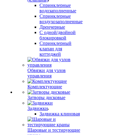
Спринклерные
водозаполненные
Спринклерные
воздухозаполненные
Дренчерные
С одной/двойной
блокировкой
Спринклерный
клапан для
коттеджей
Обвязки для узлов
управления
Комплектующие
Затворы дисковые
Задвижки
Задвижка клиновая
Шаровые и тестирующие