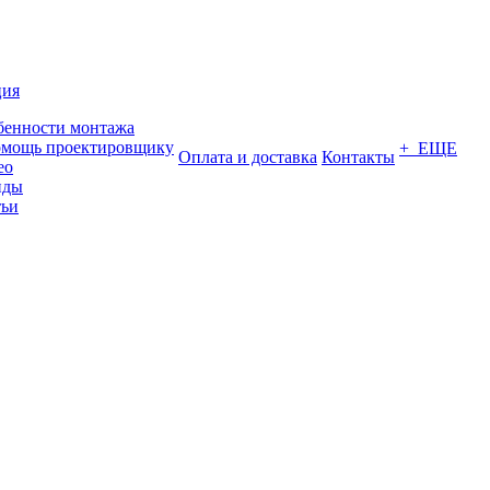
ция
бенности монтажа
омощь проектировщику
+ ЕЩЕ
Оплата и доставка
Контакты
ео
нды
тьи