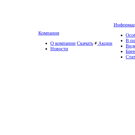
Информа
Компания
Осо
В п
О компании
Скачать
Акции
Вид
Новости
Бре
Ста