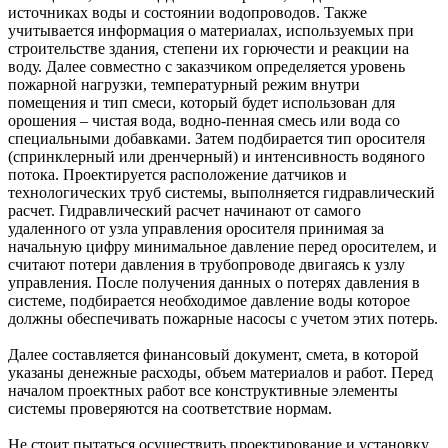
источниках воды и состоянии водопроводов. Также
учитывается информация о материалах, используемых при
строительстве здания, степени их горючести и реакции на
воду. Далее совместно с заказчиком определяется уровень
пожарной нагрузки, температурный режим внутри
помещения и тип смеси, который будет использован для
орошения – чистая вода, водно-пенная смесь или вода со
специальными добавками. Затем подбирается тип оросителя
(спринклерный или дренчерный) и интенсивность водяного
потока. Проектируется расположение датчиков и
технологических труб системы, выполняется гидравлический
расчет. Гидравлический расчет начинают от самого
удаленного от узла управления оросителя принимая за
начальную цифру минимальное давление перед оросителем, и
считают потери давления в трубопроводе двигаясь к узлу
управления. После получения данных о потерях давления в
системе, подбирается необходимое давление воды которое
должны обеспечивать пожарные насосы с учетом этих потерь.
Далее составляется финансовый документ, смета, в которой
указаны денежные расходы, объем материалов и работ. Перед
началом проектных работ все конструктивные элементы
системы проверяются на соответствие нормам.
Не стоит пытаться осуществить проектирование и установку