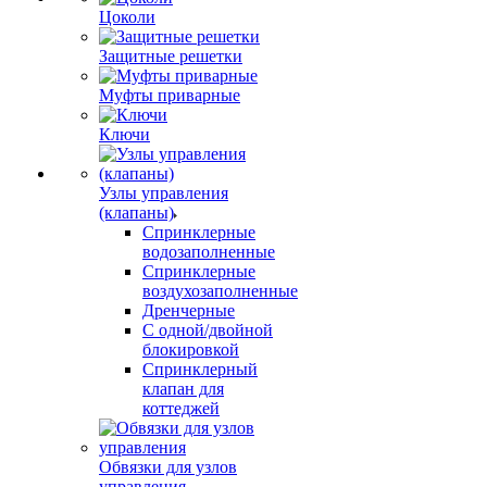
Цоколи
Защитные решетки
Муфты приварные
Ключи
Узлы управления
(клапаны)
Спринклерные
водозаполненные
Спринклерные
воздухозаполненные
Дренчерные
С одной/двойной
блокировкой
Спринклерный
клапан для
коттеджей
Обвязки для узлов
управления