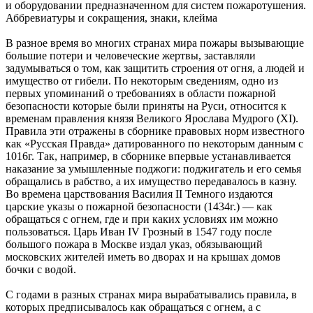
и оборудовании предназначенном для систем пожаротушения.
Аббревиатуры и сокращения, знаки, клейма
В разное время во многих странах мира пожары вызывающие
большие потери и человеческие жертвы, заставляли
задумываться о том, как защитить строения от огня, а людей и
имущество от гибели. По некоторым сведениям, одно из
первых упоминаний о требованиях в области пожарной
безопасности которые были приняты на Руси, относится к
временам правления князя Великого Ярослава Мудрого (XI).
Правила эти отражены в сборнике правовых норм известного
как «Русская Правда» датированного по некоторым данным с
1016г. Так, например, в сборнике впервые устанавливается
наказание за умышленные поджоги: поджигатель и его семья
обращались в рабство, а их имущество передавалось в казну.
Во времена царствования Василия II Темного издаются
царские указы о пожарной безопасности (1434г.) — как
обращаться с огнем, где и при каких условиях им можно
пользоваться. Царь Иван IV Грозный в 1547 году после
большого пожара в Москве издал указ, обязывающий
московских жителей иметь во дворах и на крышах домов
бочки с водой.
С годами в разных странах мира вырабатывались правила, в
которых предписывалось как обращаться с огнем, а с